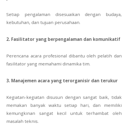
Setiap pengalaman disesuaikan dengan budaya,
kebutuhan, dan tujuan perusahaan.
2. Fasilitator yang berpengalaman dan komunikatif
Perencana acara profesional dibantu oleh pelatih dan
fasilitator yang memahami dinamika tim.
3. Manajemen acara yang terorganisir dan terukur
Kegiatan-kegiatan disusun dengan sangat baik, tidak
memakan banyak waktu setiap hari, dan memiliki
kemungkinan sangat kecil untuk terhambat oleh
masalah teknis.