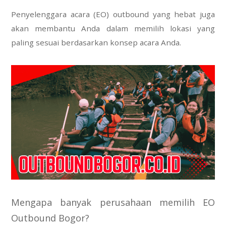
Penyelenggara acara (EO) outbound yang hebat juga
akan membantu Anda dalam memilih lokasi yang
paling sesuai berdasarkan konsep acara Anda.
Mengapa banyak perusahaan memilih EO
Outbound Bogor?