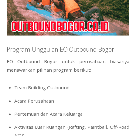
Program Unggulan EO Outbound Bogor
EO Outbound Bogor untuk perusahaan biasanya
menawarkan pilihan program berikut:
Team Building Outbound
Acara Perusahaan
Pertemuan dan Acara Keluarga
Aktivitas Luar Ruangan (Rafting, Paintball, Off-Road
ATV)