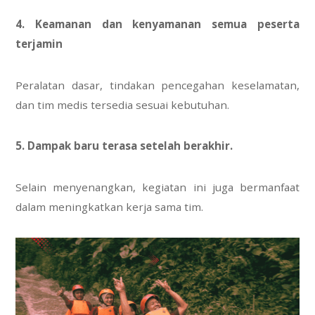
4. Keamanan dan kenyamanan semua peserta
terjamin
Peralatan dasar, tindakan pencegahan keselamatan,
dan tim medis tersedia sesuai kebutuhan.
5. Dampak baru terasa setelah berakhir.
Selain menyenangkan, kegiatan ini juga bermanfaat
dalam meningkatkan kerja sama tim.